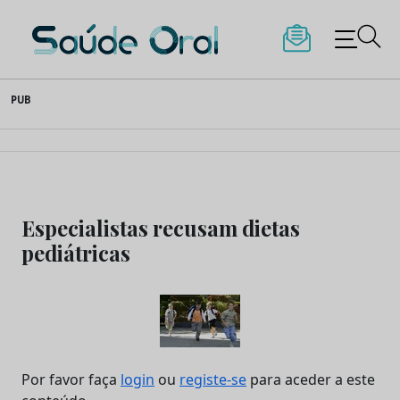
Saúde Oral
Skip
PUB
to
content
Especialistas recusam dietas
pediátricas
Por favor faça
login
ou
registe-se
para aceder a este