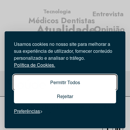
Tecnologia
Entrevista
Médicos Dentistas
Atualidade
Opinião
Investigação
Higiene Oral
Usamos cookies no nosso site para melhorar a
sua experiência de utilizador, fornecer conteúdo
personalizado e analisar o tráfego.
Política de Cookies.
Permitir Todos
Rejeitar
© 2026 Saúde Oral
Ficha Técnica
|
Política de Cookies
|
Preferências
Política de privacidade