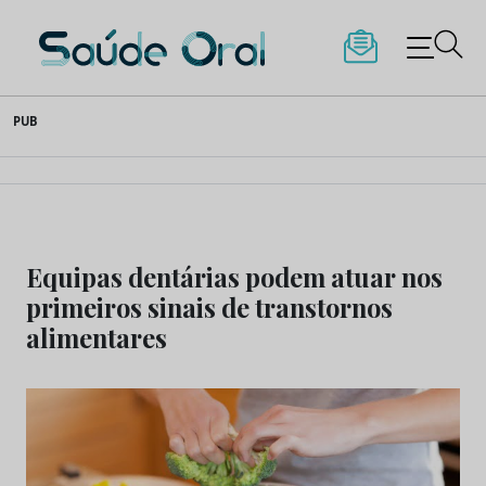
Saúde Oral
Skip
PUB
to
content
Equipas dentárias podem atuar nos
primeiros sinais de transtornos
alimentares