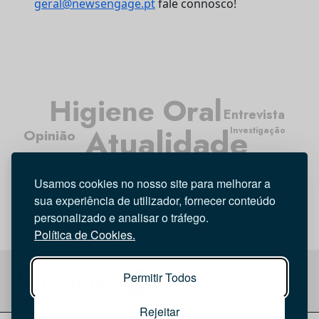
geral@newsengage.pt
fale connosco!
Higiene Oral
Entrevista
Atualidade
Investigação
Opinião
Médicos Dentistas
Usamos cookies no nosso site para melhorar a
Tecnologia
sua experiência de utilizador, fornecer conteúdo
personalizado e analisar o tráfego.
Política de Cookies.
Permitir Todos
Rejeitar