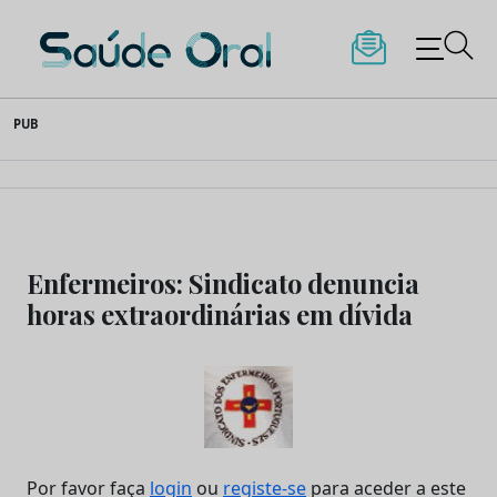
Saúde Oral
Skip
PUB
to
content
Enfermeiros: Sindicato denuncia
horas extraordinárias em dívida
Por favor faça
login
ou
registe-se
para aceder a este