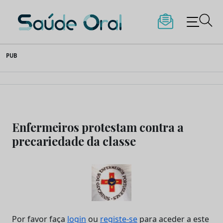
Saúde Oral
Skip
PUB
to
content
Enfermeiros protestam contra a
precariedade da classe
Por favor faça
login
ou
registe-se
para aceder a este