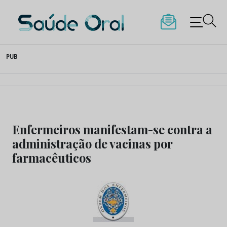
Saúde Oral
Skip
PUB
to
content
Enfermeiros manifestam-se contra a
administração de vacinas por
farmacêuticos