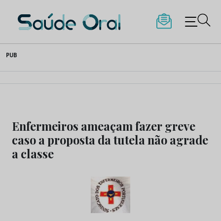
Saúde Oral
Skip
PUB
to
content
Enfermeiros ameaçam fazer greve
caso a proposta da tutela não agrade
a classe