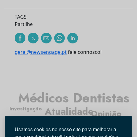
TAGS
Partilhe
geral@newsengage.pt
fale connosco!
Médicos Dentistas
Investigação
Atualidade
Opinião
Higiene Oral
Usamos cookies no nosso site para melhorar a
Tecnologia
Entrevista
sua experiência de utilizador, fornecer conteúdo