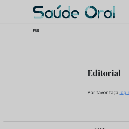
Saúde Oral
Skip
PUB
to
content
Editorial
Por favor faça
logi