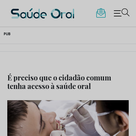
Saúde Oral
Skip
PUB
to
content
É preciso que o cidadão comum
tenha acesso à saúde oral