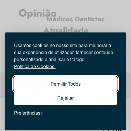
Opinião
Médicos Dentistas
Atualidade
Tecnologia
Higiene Oral
Entrevista
Usamos cookies no nosso site para melhorar a
Investigação
sua experiência de utilizador, fornecer conteúdo
personalizado e analisar o tráfego.
Política de Cookies.
Permitir Todos
Rejeitar
© 2026 Saúde Oral
Ficha Técnica
|
Política de Cookies
|
Preferências
Política de privacidade