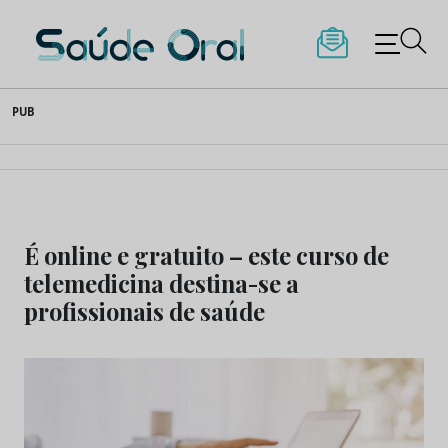
Saúde Oral
Skip
PUB
to
content
É online e gratuito – este curso de
telemedicina destina-se a
profissionais de saúde