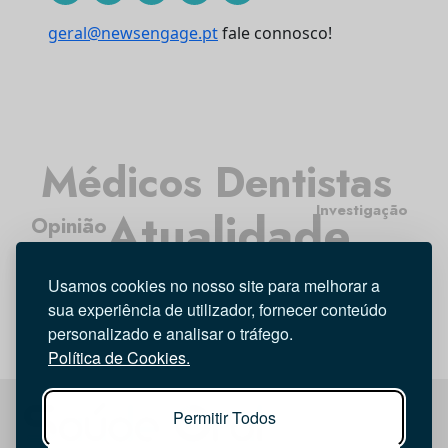
geral@newsengage.pt
fale connosco!
Médicos Dentistas
Investigação
Atualidade
Opinião
Entrevista
Tecnologia
Higiene Oral
Usamos cookies no nosso site para melhorar a
sua experiência de utilizador, fornecer conteúdo
personalizado e analisar o tráfego.
Política de Cookies.
Permitir Todos