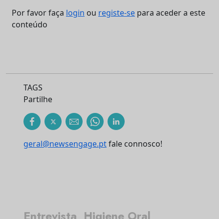
Por favor faça
login
ou
registe-se
para aceder a este
conteúdo
TAGS
Partilhe
geral@newsengage.pt
fale connosco!
Entrevista
Higiene Oral