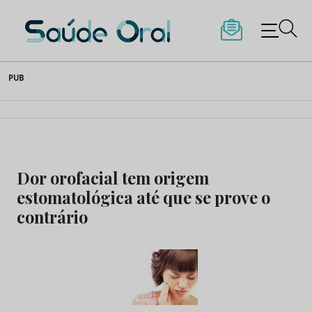
Saúde Oral
Skip
PUB
to
content
Dor orofacial tem origem
estomatológica até que se prove o
contrário