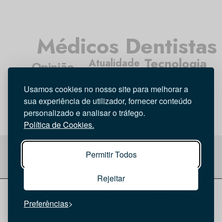
Médicos Dentistas
Tecnologia
Atualidade
Opinião
Higiene Oral
Entrevista
Usamos cookies no nosso site para melhorar a
Investigação
sua experiência de utilizador, fornecer conteúdo
personalizado e analisar o tráfego.
Política de Cookies.
Permitir Todos
Rejeitar
© 2026 Saúde Oral
Ficha Técnica
|
Política de Cookies
|
Preferências
Política de privacidade