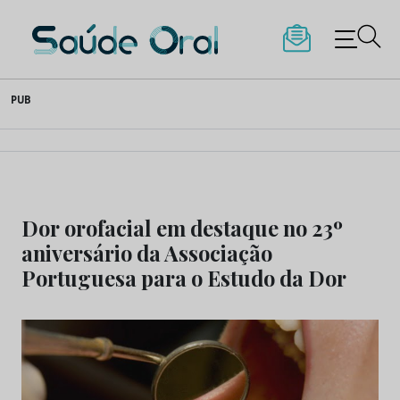
Saúde Oral
Skip
PUB
to
content
Dor orofacial em destaque no 23º
aniversário da Associação
Portuguesa para o Estudo da Dor