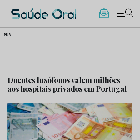
Saúde Oral
Skip
PUB
to
content
Doentes lusófonos valem milhões
aos hospitais privados em Portugal