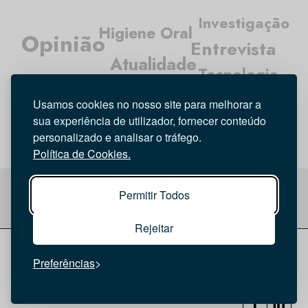
Investigação
Higiene Oral
Opinião
Entrevista
Atualidade
Tecnologia
Médicos Dentistas
Usamos cookies no nosso site para melhorar a
sua experiência de utilizador, fornecer conteúdo
personalizado e analisar o tráfego.
Política de Cookies.
Permitir Todos
Rejeitar
© 2026 Saúde Oral
Ficha Técnica
|
Política de Cookies
|
Preferências
Política de privacidade