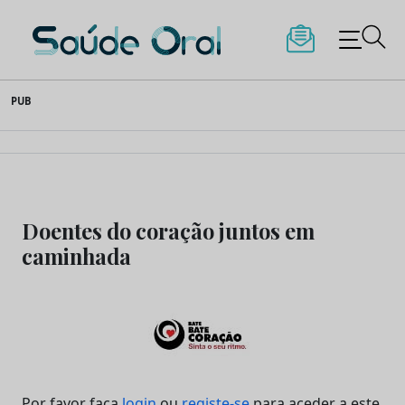
Saúde Oral
Skip
PUB
to
content
Doentes do coração juntos em
caminhada
Por favor faça
login
ou
registe-se
para aceder a este