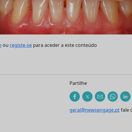
n
ou
registe-se
para aceder a este conteúdo
Partilhe
geral@newsengage.pt
fale 