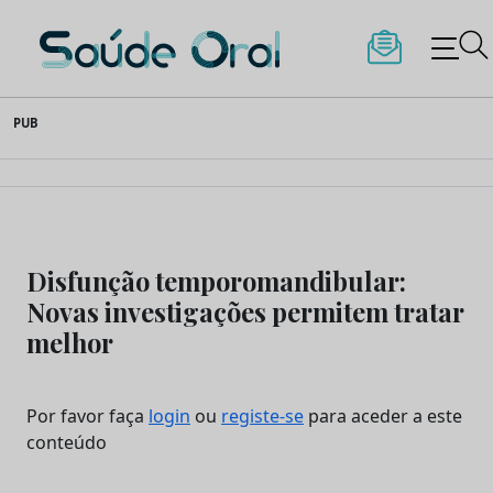
Saúde Oral
Skip
PUB
to
content
Disfunção temporomandibular:
Novas investigações permitem tratar
melhor
Por favor faça
login
ou
registe-se
para aceder a este
conteúdo