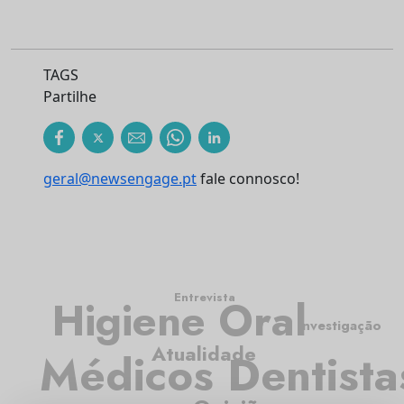
TAGS
Partilhe
geral@newsengage.pt
fale connosco!
Entrevista
Higiene Oral
Investigação
Atualidade
Médicos Dentista