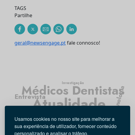
TAGS
Partilhe
geral@newsengage.pt
fale connosco!
Investigação
Médicos Dentistas
Tecnologia
Entrevista
Atualidade
Higiene Oral
Opinião
Usamos cookies no nosso site para melhorar a
sua experiência de utilizador, fornecer conteúdo
personalizado e analisar o tráfego.