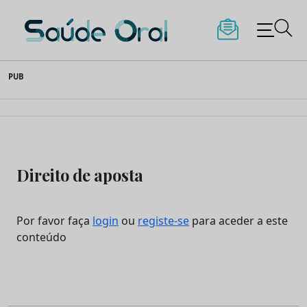
Saúde Oral
Skip
PUB
to
content
Direito de aposta
Por favor faça
login
ou
registe-se
para aceder a este
conteúdo