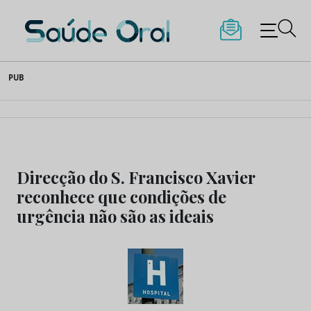
Saúde Oral
Skip
PUB
to
content
Direcção do S. Francisco Xavier
reconhece que condições de
urgência não são as ideais