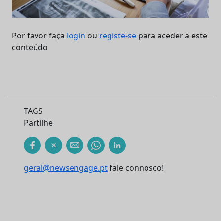
Por favor faça
login
ou
registe-se
para aceder a este
conteúdo
TAGS
Partilhe
geral@newsengage.pt
fale connosco!