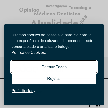
Investigação
Tecnologia
Opinião
Médicos Dentistas
Entrevista
Atualidade
Higiene Oral
Usamos cookies no nosso site para melhorar a
sua experiência de utilizador, fornecer conteúdo
personalizado e analisar o tráfego.
Política de Cookies.
Permitir Todos
Rejeitar
© 2026 Saúde Oral
Ficha Técnica
|
Política de Cookies
|
Preferências
Política de privacidade