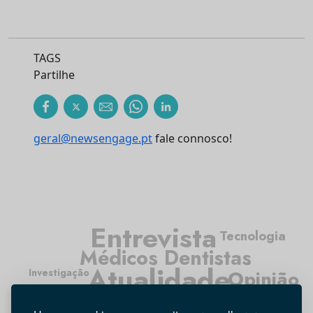
TAGS
Partilhe
geral@newsengage.pt
fale connosco!
Entrevista
Tecnologia
Médicos Dentistas
Atualidade
Opinião
Investigação
Higiene Oral