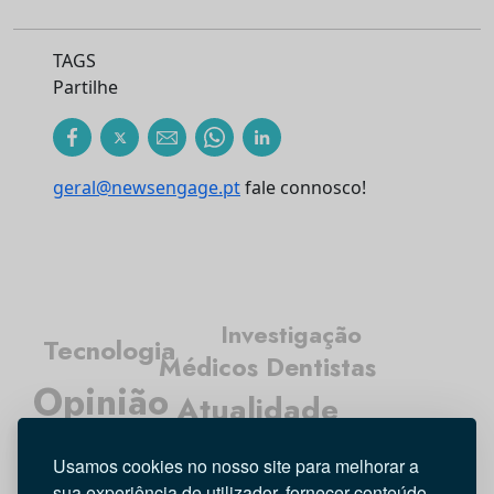
TAGS
Partilhe
geral@newsengage.pt
fale connosco!
Investigação
Tecnologia
Médicos Dentistas
Opinião
Atualidade
Higiene Oral
Entrevista
Usamos cookies no nosso site para melhorar a
sua experiência de utilizador, fornecer conteúdo