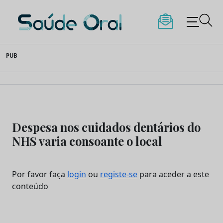
Saúde Oral
Skip
PUB
to
content
Despesa nos cuidados dentários do
NHS varia consoante o local
Por favor faça
login
ou
registe-se
para aceder a este
conteúdo