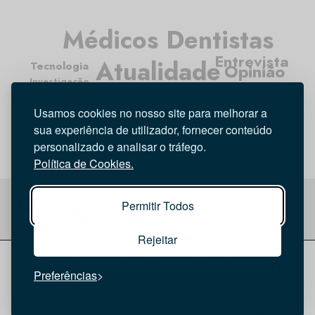
Médicos Dentistas
Entrevista
Atualidade
Tecnologia
Opinião
Investigação
Higiene Oral
Usamos cookies no nosso site para melhorar a
sua experiência de utilizador, fornecer conteúdo
personalizado e analisar o tráfego.
Política de Cookies.
Permitir Todos
Rejeitar
© 2026 Saúde Oral
Ficha Técnica
|
Política de Cookies
|
Preferências
Política de privacidade