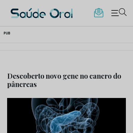
Saúde Oral
Skip
PUB
to
content
Descoberto novo gene no cancro do
pâncreas