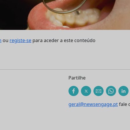
n
ou
registe-se
para aceder a este conteúdo
Partilhe
geral@newsengage.pt
fale 