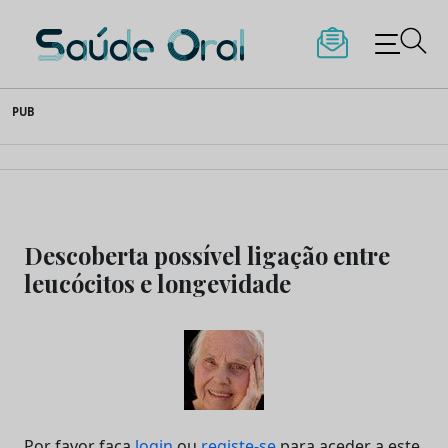
Saúde Oral
Skip
PUB
to
content
Descoberta possível ligação entre
leucócitos e longevidade
Por favor faça
login
ou
registe-se
para aceder a este