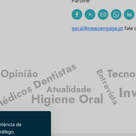
Partilhe
geral@newsengage.pt
fale 
édicos Dentistas
Tecno
Opinião
Entrevista
In
Atualidade
Higiene Oral
riência de
tráfego.