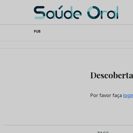
Saúde Oral
Skip
PUB
to
content
Descoberta
Por favor faça
logi