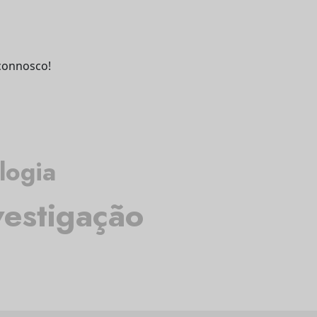
connosco!
logia
vestigação