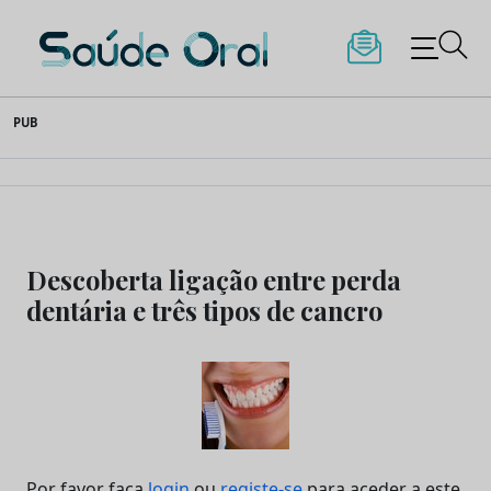
Saúde Oral
Skip
PUB
to
content
Descoberta ligação entre perda
dentária e três tipos de cancro
Por favor faça
login
ou
registe-se
para aceder a este