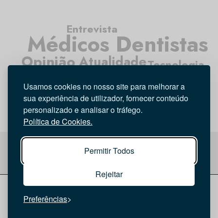
Entrevista
Médicos Dentistas
Opinião
Atualidade
Tecnologia
Higiene Oral
Investigação
Usamos cookies no nosso site para melhorar a
sua experiência de utilizador, fornecer conteúdo
personalizado e analisar o tráfego.
Política de Cookies.
Permitir Todos
Rejeitar
© 2026 Saúde Oral
Ficha Técnica
|
Política de Cookies
|
Preferências
Política de privacidade