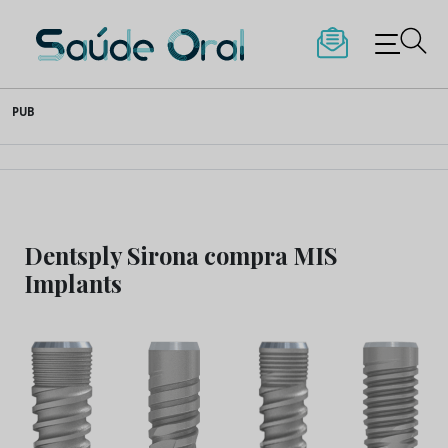
Saúde Oral
Skip
PUB
to
content
Dentsply Sirona compra MIS
Implants