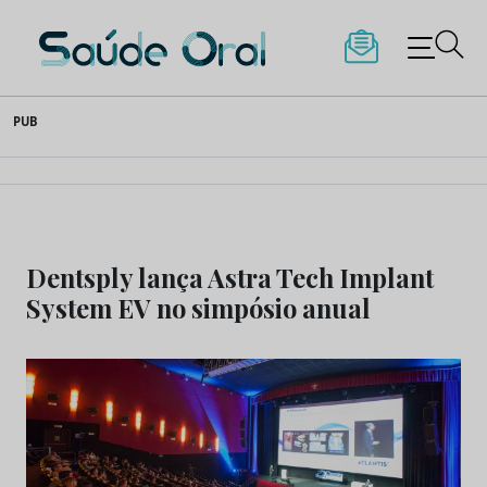
Saúde Oral
Skip
PUB
to
content
Dentsply lança Astra Tech Implant
System EV no simpósio anual