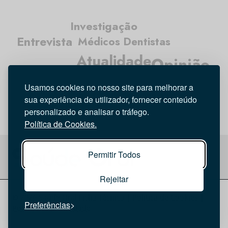
Investigação
Entrevista
Médicos Dentistas
Atualidade
Opinião
Higiene Oral
Tecnologia
Usamos cookies no nosso site para melhorar a
sua experiência de utilizador, fornecer conteúdo
personalizado e analisar o tráfego.
Política de Cookies.
Permitir Todos
Rejeitar
© 2026 Saúde Oral
Ficha Técnica
|
Política de Cookies
|
Preferências
Política de privacidade