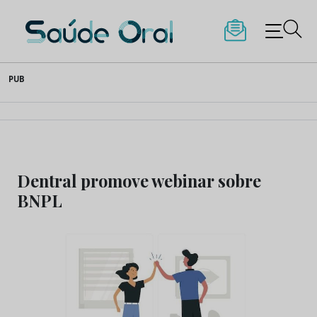
Saúde Oral
Skip
PUB
to
content
Dentral promove webinar sobre
BNPL