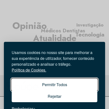
Opinião
Investigação
Médicos Dentistas
Tecnologia
Atualidade
Higiene Oral
Usamos cookies no nosso site para melhorar a
Entrevista
sua experiência de utilizador, fornecer conteúdo
personalizado e analisar o tráfego.
Política de Cookies.
Permitir Todos
Rejeitar
© 2026 Saúde Oral
Ficha Técnica
|
Política de Cookies
|
Preferências