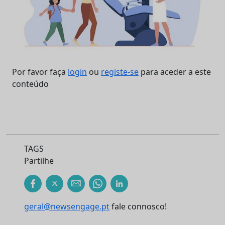
Por favor faça
login
ou
registe-se
para aceder a este
conteúdo
TAGS
Partilhe
geral@newsengage.pt
fale connosco!