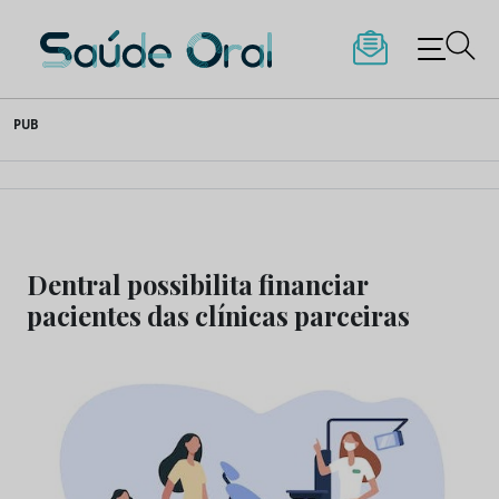
Saúde Oral
Skip
PUB
to
content
Dentral possibilita financiar
pacientes das clínicas parceiras