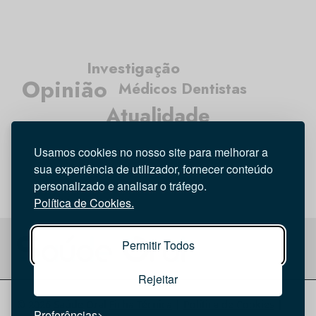
Investigação
Opinião
Médicos Dentistas
Atualidade
Higiene Oral
Tecnologia
Entrevista
Usamos cookies no nosso site para melhorar a
sua experiência de utilizador, fornecer conteúdo
personalizado e analisar o tráfego.
Política de Cookies.
Permitir Todos
Rejeitar
© 2026 Saúde Oral
Ficha Técnica
|
Política de Cookies
|
Preferências