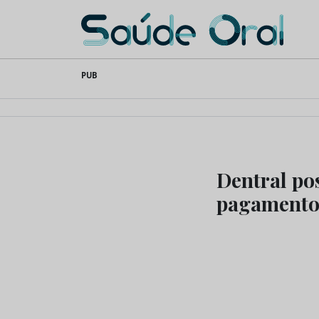
Saúde Oral
Skip
PUB
to
content
Dentral pos
pagamento