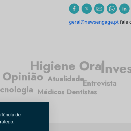
geral@newsengage.pt
fale 
Higiene Oral
Inve
Opinião
Atualidade
Entrevista
cnologia
Médicos Dentistas
riência de
tráfego.