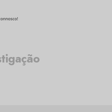
connosco!
stigação