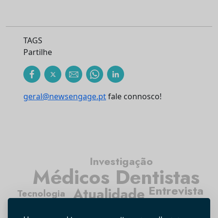
TAGS
Partilhe
geral@newsengage.pt
fale connosco!
Investigação
Médicos Dentistas
Entrevista
Atualidade
Tecnologia
Opinião
Higiene Oral