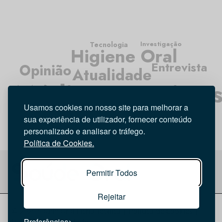
Investigação
Tecnologia
Higiene Oral
Entrevista
Opinião
Atualidade
Médicos Dentista
Usamos cookies no nosso site para melhorar a
sua experiência de utilizador, fornecer conteúdo
personalizado e analisar o tráfego.
Política de Cookies.
Permitir Todos
Rejeitar
© 2026 Saúde Oral
Ficha Técnica
|
Política de Cookies
|
Preferências
Política de privacidade