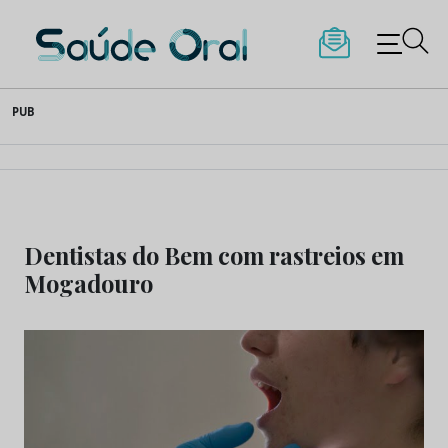
Saúde Oral
Skip
PUB
to
content
Dentistas do Bem com rastreios em
Mogadouro