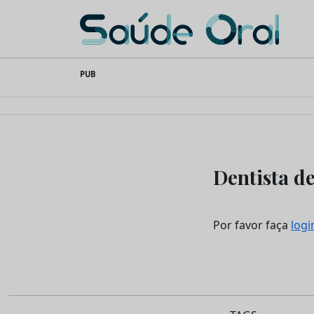
Saúde Oral
Skip
PUB
to
content
Dentista de
Por favor faça
logi