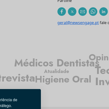
Partilhe
geral@newsengage.pt
fale 
Opin
Médicos Dentistas
Te
Atualidade
revista
Higiene Oral
In
riência de
tráfego.