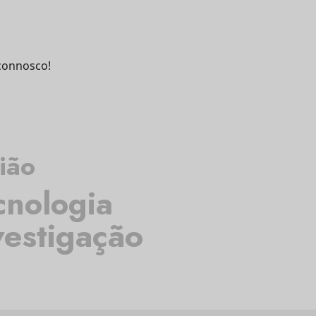
connosco!
ião
cnologia
vestigação