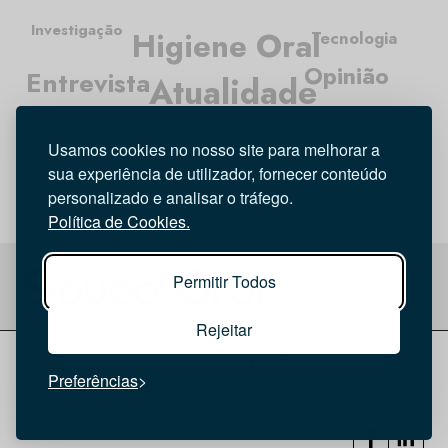
Investigação
Higiene Oral
Tecnologia
Opinião
Entrevista
Atualidade
Médicos Dentistas
Usamos cookies no nosso site para melhorar a
sua experiência de utilizador, fornecer conteúdo
personalizado e analisar o tráfego.
Política de Cookies.
Permitir Todos
Rejeitar
© 2026 Saúde Oral
Ficha Técnica
|
Política de Cookies
|
Preferências
Política de privacidade