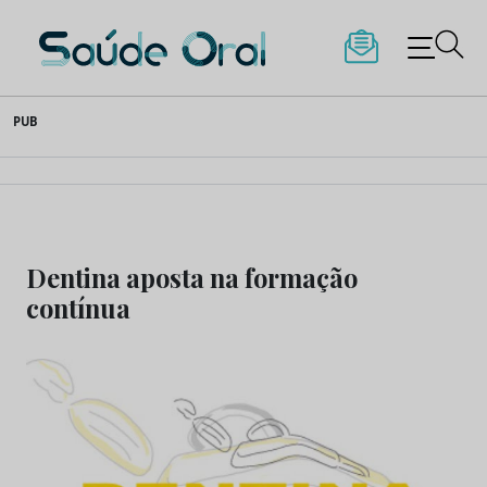
Saúde Oral
Skip
PUB
to
content
Dentina aposta na formação
contínua