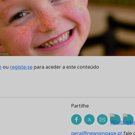
n
ou
registe-se
para aceder a este conteúdo
Partilhe
geral@newsengage.pt
fale 