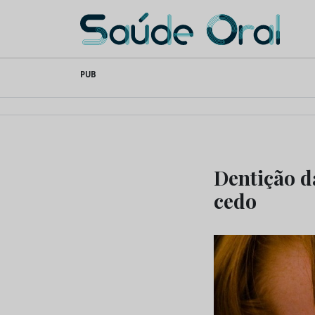
Saúde Oral
Skip
PUB
to
content
Dentição d
cedo