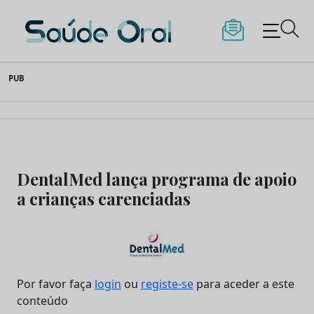
Saúde Oral
Skip
PUB
to
content
DentalMed lança programa de apoio
a crianças carenciadas
Por favor faça
login
ou
registe-se
para aceder a este
conteúdo