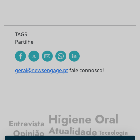
TAGS
Partilhe
geral@newsengage.pt
fale connosco!
Higiene Oral
Entrevista
Atualidade
Opinião
Tecnologia
Investigação