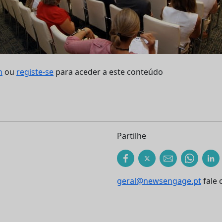
n
ou
registe-se
para aceder a este conteúdo
Partilhe
geral@newsengage.pt
fale 