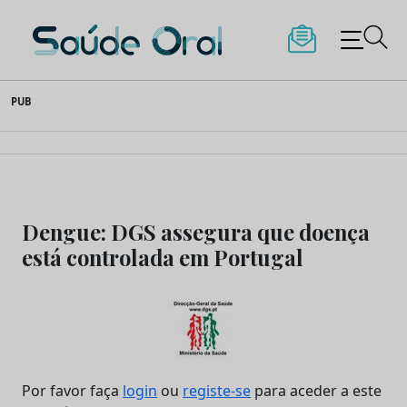
Saúde Oral
Skip
PUB
to
content
Dengue: DGS assegura que doença
está controlada em Portugal
Por favor faça
login
ou
registe-se
para aceder a este