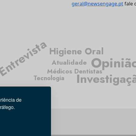
geral@newsengage.pt
fale 
Entrevista
Higiene Oral
Opiniã
Atualidade
Médicos Dentistas
Investigaç
Tecnologia
riência de
tráfego.