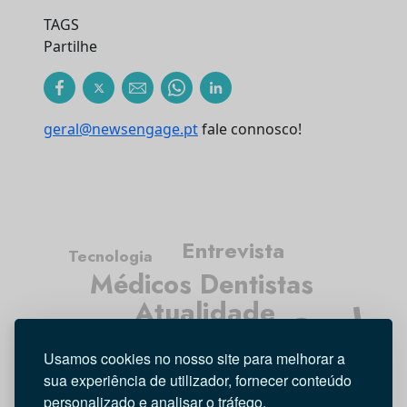
TAGS
Partilhe
geral@newsengage.pt
fale connosco!
Entrevista
Tecnologia
Médicos Dentistas
Atualidade
Higiene Oral
Opinião
Investigação
Usamos cookies no nosso site para melhorar a
sua experiência de utilizador, fornecer conteúdo
personalizado e analisar o tráfego.