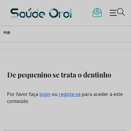
Saúde Oral
Skip
PUB
to
content
De pequenino se trata o dentinho
Por favor faça
login
ou
registe-se
para aceder a este
conteúdo