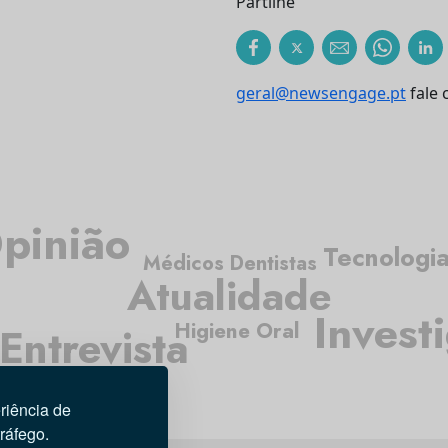
Partilhe
geral@newsengage.pt
fale 
pinião
Tecnologi
Médicos Dentistas
Atualidade
Invest
Higiene Oral
Entrevista
riência de
tráfego.