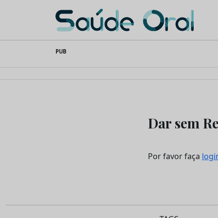
Saúde Oral
Skip
PUB
to
content
Dar sem R
Por favor faça
logi