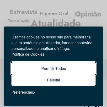
Entrevista
Opinião
Higiene Oral
Atualidade
Tecnologia
Investigação
Médicos Dentistas
Usamos cookies no nosso site para melhorar a
sua experiência de utilizador, fornecer conteúdo
personalizado e analisar o tráfego.
Política de Cookies.
Permitir Todos
Rejeitar
© 2026 Saúde Oral
Ficha Técnica
|
Política de Cookies
|
Preferências
Política de privacidade