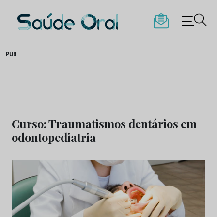
Saúde Oral
Skip
PUB
to
content
Curso: Traumatismos dentários em
odontopediatria