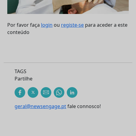
Por favor faça
login
ou
registe-se
para aceder a este
conteúdo
TAGS
Partilhe
geral@newsengage.pt
fale connosco!