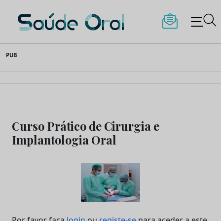
Saúde Oral
Skip
PUB
to
content
Curso Prático de Cirurgia e
Implantologia Oral
Por favor faça
login
ou
registe-se
para aceder a este