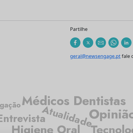
Partilhe
geral@newsengage.pt
fale 
Médicos Dentistas
igação
Atualidade
Opiniã
Entrevista
Higiene Oral
Tecnolo