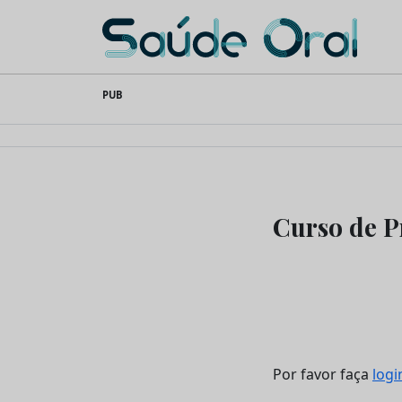
Saúde Oral
Skip
PUB
to
content
Curso de P
Por favor faça
logi