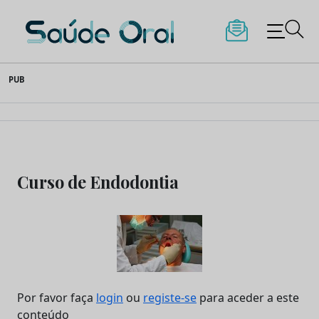
Saúde Oral
Skip
PUB
to
content
Curso de Endodontia
Por favor faça
login
ou
registe-se
para aceder a este
conteúdo