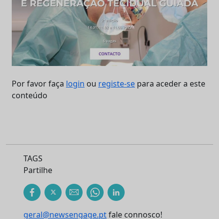
Por favor faça
login
ou
registe-se
para aceder a este
conteúdo
TAGS
Partilhe
geral@newsengage.pt
fale connosco!