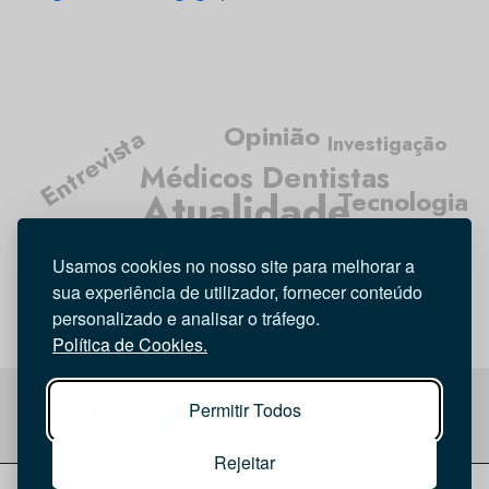
Opinião
Entrevista
Investigação
Médicos Dentistas
Atualidade
Tecnologia
Higiene Oral
Usamos cookies no nosso site para melhorar a
sua experiência de utilizador, fornecer conteúdo
personalizado e analisar o tráfego.
Política de Cookies.
Permitir Todos
Rejeitar