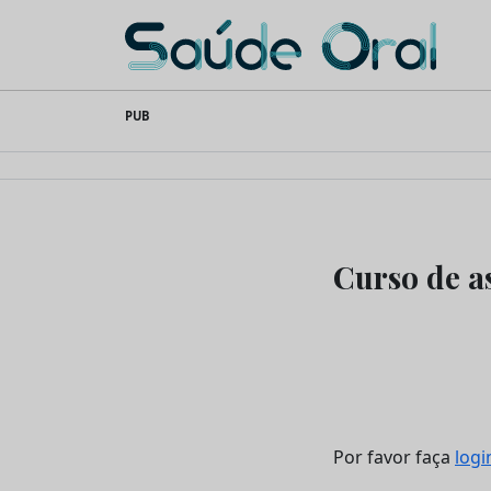
Saúde Oral
Skip
PUB
to
content
Curso de as
Por favor faça
logi